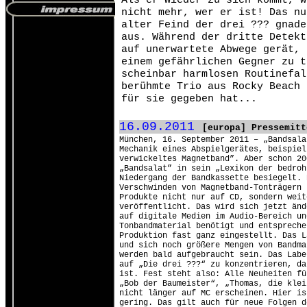
Als er wieder zu sich kommt, w
nicht mehr, wer er ist! Das nu
alter Feind der drei ??? gnade
aus. Während der dritte Detekt
auf unerwartete Abwege gerät, 
einem gefährlichen Gegner zu t
scheinbar harmlosen Routinefal
berühmte Trio aus Rocky Beach 
für sie gegeben hat...
16.09.2011
[europa] Pressemitt
München, 16. September 2011 – „Bandsala
Mechanik eines Abspielgerätes, beispiel
verwickeltes Magnetband”. Aber schon 20
„Bandsalat” in sein „Lexikon der bedroh
Niedergang der Bandkassette besiegelt. 
Verschwinden von Magnetband-Tonträgern 
Produkte nicht nur auf CD, sondern weit
veröffentlicht. Das wird sich jetzt änd
auf digitale Medien im Audio-Bereich un
Tonbandmaterial benötigt und entspreche
Produktion fast ganz eingestellt. Das L
und sich noch größere Mengen von Bandma
werden bald aufgebraucht sein. Das Labe
auf „Die drei ???“ zu konzentrieren, da
ist. Fest steht also: Alle Neuheiten fü
„Bob der Baumeister“, „Thomas, die klei
nicht länger auf MC erscheinen. Hier is
gering. Das gilt auch für neue Folgen d