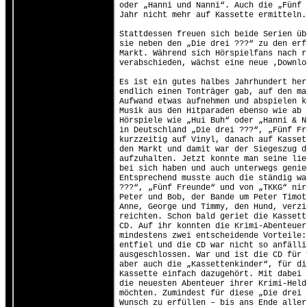
oder „Hanni und Nanni“. Auch die „Fünf 
Jahr nicht mehr auf Kassette ermitteln.
Stattdessen freuen sich beide Serien üb
sie neben den „Die drei ???“ zu den erf
Markt. Während sich Hörspielfans nach r
verabschieden, wächst eine neue ‚Downlo
Es ist ein gutes halbes Jahrhundert her
endlich einen Tonträger gab, auf den ma
Aufwand etwas aufnehmen und abspielen k
Musik aus den Hitparaden ebenso wie ab 
Hörspiele wie „Hui Buh“ oder „Hanni & N
in Deutschland „Die drei ???“, „Fünf Fr
kurzzeitig auf Vinyl, danach auf Kasset
den Markt und damit war der Siegeszug d
aufzuhalten. Jetzt konnte man seine lie
bei sich haben und auch unterwegs genie
Entsprechend musste auch die ständig wa
???“, „Fünf Freunde“ und von „TKKG“ nir
Peter und Bob, der Bande um Peter Timot
Anne, George und Timmy, den Hund, verzi
reichten. Schon bald geriet die Kassett
CD. Auf ihr konnten die Krimi-Abenteuer
mindestens zwei entscheidende Vorteile:
entfiel und die CD war nicht so anfälli
ausgeschlossen. War und ist die CD für 
aber auch die „Kassettenkinder“, für di
Kassette einfach dazugehört. Mit dabei 
die neuesten Abenteuer ihrer Krimi-Held
möchten. Zumindest für diese „Die drei 
Wunsch zu erfüllen – bis ans Ende aller