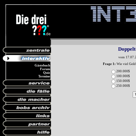
Doppelt
vom 17.07.
Frage 1:
Wie viel Geld
Gästebuch
Forum
200.000$
Quiz
100.000$
Termine
150.000$
250.000$