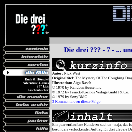
Die drei ??? - 7 - ...
Autor:
Nick West
Originaltitel:
The Mystery Of The Coughing Dra
Buch & Hörspiel
Illustration:
Aiga Rasch
Adventure-Games
??? kids
© 1970 by Random House, Inc.
Taschenbücher
© 1972 by Franck-Kosmos Verlags GmbH & Co.
© 1979 by SonyBMG
3 Kommentare zu dieser Folge
Ein paar entlaufene Hunde zu suchen - naja, das i
besonders verlockender Auftrag für drei clevere 