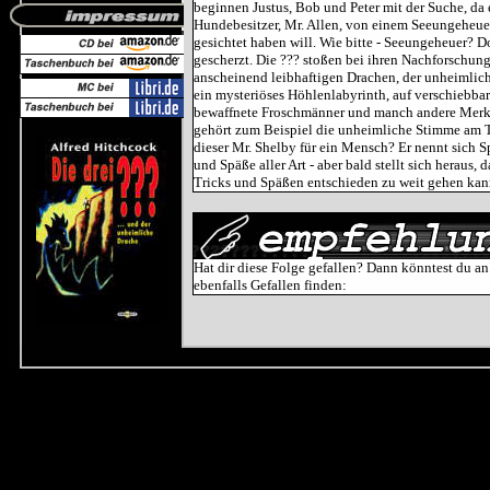
beginnen Justus, Bob und Peter mit der Suche, da 
Hundebesitzer, Mr. Allen, von einem Seeungeheuer,
gesichtet haben will. Wie bitte - Seeungeheuer? D
gescherzt. Die ??? stoßen bei ihren Nachforschung
anscheinend leibhaftigen Drachen, der unheimlich
ein mysteriöses Höhlenlabyrinth, auf verschiebba
bewaffnete Froschmänner und manch andere Mer
gehört zum Beispiel die unheimliche Stimme am T
dieser Mr. Shelby für ein Mensch? Er nennt sich Sp
und Späße aller Art - aber bald stellt sich heraus,
Tricks und Späßen entschieden zu weit gehen kann
Hat dir diese Folge gefallen? Dann könntest du an
ebenfalls Gefallen finden: