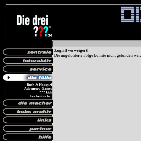
Zugriff verweigert!
Die angeforderte Folge konnte nicht gefunden wer
Buch & Hörspiel
Adventure-Games
??? kids
Taschenbücher