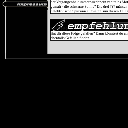
der Vergangenheit immer wieder ein zentrales Mot
gemalt - die schwarze Sonne? Die drei ??? müssen
detektivische Spürsinn aufbieten, um diesen Fall z
Hat dir diese Folge gefallen? Dann könntest du an
ebenfalls Gefallen finden: