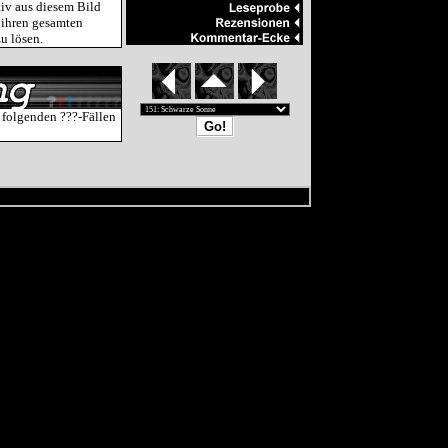
iv aus diesem Bild
 ihren gesamten
u lösen.
 folgenden ???-Fällen