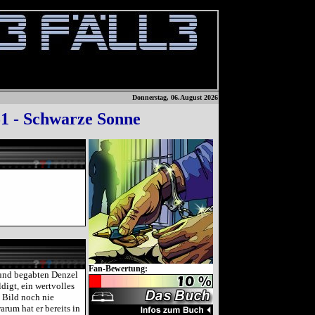
Donnerstag, 06.August 2026
51 - Schwarze Sonne
Fan-Bewertung:
und begabten Denzel
igt, ein wertvolles
 Bild noch nie
rum hat er bereits in