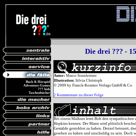
Die drei ??? - 1
Autor:
Marco Sonnleitner
Illustration:
Silvia Christoph
Buch & Hörspiel
© 2009 by Franck-Kosmos Verlags GmbH & Co.
Adventure-Games
??? kids
Taschenbücher
2 Kommentare zu dieser Folge
Bei einem Malkurs lernt Bob den sympathischen 
Hopkins kennen. Der Mann wird plötzlich beschuld
Gemälde gestohlen zu haben. Denzel beteuert, das
gesehen zu haben und unschuldig zu sein. Doch wa