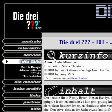
Die drei ??? - 101 -
Autor:
André Minninger
Illustration:
Silvia Christoph
Buch & Hörspiel
© 2001 by Franck-Kosmos Verlags GmbH & Co.
Adventure-Games
??? kids
© 2001 by SonyBMG
Taschenbücher
15 Kommentare zu dieser Folge
Der neueste Hit in Rocky Beach: Hexen-Handys, 
giftgrün leuchten und statt zu klingeln, gruslig ki
der stolzen Besitzer der neuen Handys spurlos ve
drei Detektive, dass an der Sache etwas faul ist. D