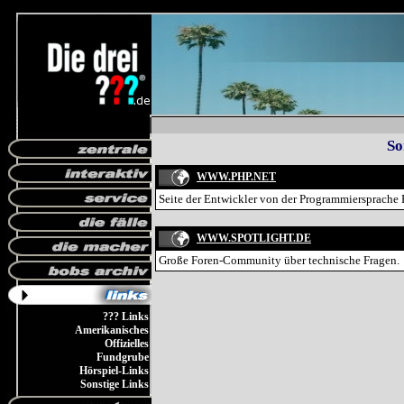
So
WWW.PHP.NET
Seite der Entwickler von der Programmiersprache
WWW.SPOTLIGHT.DE
Große Foren-Community über technische Fragen.
??? Links
Amerikanisches
Offizielles
Fundgrube
Hörspiel-Links
Sonstige Links