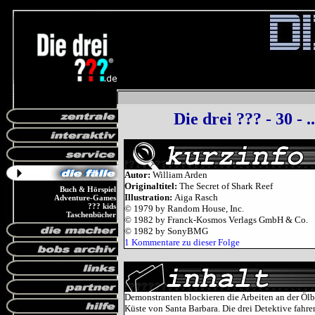
Die drei ??? - 30 - 
Autor:
William Arden
Originaltitel:
The Secret of Shark Reef
Buch & Hörspiel
Illustration:
Aiga Rasch
Adventure-Games
??? kids
© 1979 by Random House, Inc.
Taschenbücher
© 1982 by Franck-Kosmos Verlags GmbH & Co.
© 1982 by SonyBMG
1 Kommentare zu dieser Folge
Demonstranten blockieren die Arbeiten an der Ölb
Küste von Santa Barbara. Die drei Detektive fahre