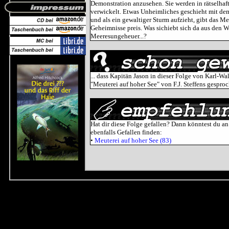
Demonstration anzusehen. Sie werden in rätselhaf
verwickelt. Etwas Unheimliches geschieht mit d
und als ein gewaltiger Sturm aufzieht, gibt das Me
Geheimnisse preis. Was sichiebt sich da aus den W
Meeresungeheuer...?
... dass Kapitän Jason in dieser Folge von Karl-Wa
"Meuterei auf hoher See" von F.J. Steffens gespro
Hat dir diese Folge gefallen? Dann könntest du an
ebenfalls Gefallen finden:
•
Meuterei auf hoher See (83)