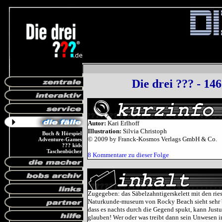
Die drei ??? - 146
Autor:
Kari Erlhoff
Illustration:
Silvia Christoph
Buch & Hörspiel
© 2009 by Franck-Kosmos Verlags GmbH & Co.
Adventure-Games
??? kids
Taschenbücher
8 Kommentare zu dieser Folge
Zugegeben: das Säbelzahntigerskelett mit den ri
Naturkunde-museum von Rocky Beach sieht sehr b
dass es nachts durch die Gegend spukt, kann Justu
glauben! Wer oder was treibt dann sein Unwesen 